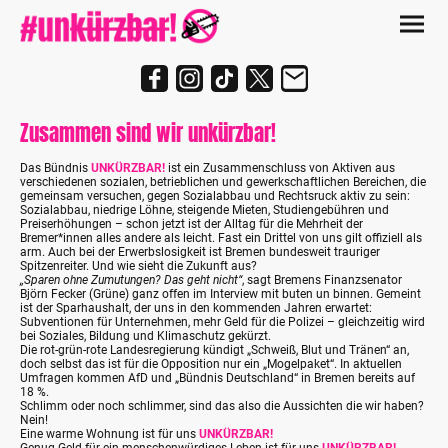
Zusammen sind wir unkürzbar!
Das Bündnis
UNKÜRZBAR!
ist ein Zusammenschluss von Aktiven aus
verschiedenen sozialen, betrieblichen und gewerkschaftlichen Bereichen, die
gemeinsam versuchen, gegen Sozialabbau und Rechtsruck aktiv zu sein:
Sozialabbau, niedrige Löhne, steigende Mieten, Studiengebühren und
Preiserhöhungen – schon jetzt ist der Alltag für die Mehrheit der
Bremer*innen alles andere als leicht. Fast ein Drittel von uns gilt offiziell als
arm. Auch bei der Erwerbslosigkeit ist Bremen bundesweit trauriger
Spitzenreiter. Und wie sieht die Zukunft aus?
„Sparen ohne Zumutungen? Das geht nicht“
, sagt Bremens Finanzsenator
Björn Fecker (Grüne) ganz offen im Interview mit buten un binnen. Gemeint
ist der Sparhaushalt, der uns in den kommenden Jahren erwartet:
Subventionen für Unternehmen, mehr Geld für die Polizei – gleichzeitig wird
bei Soziales, Bildung und Klimaschutz gekürzt.
Die rot-grün-rote Landesregierung kündigt „Schweiß, Blut und Tränen“ an,
doch selbst das ist für die Opposition nur ein „Mogelpaket“. In aktuellen
Umfragen kommen AfD und „Bündnis Deutschland“ in Bremen bereits auf
18 %.
Schlimm oder noch schlimmer, sind das also die Aussichten die wir haben?
Nein!
Eine warme Wohnung ist für uns
UNKÜRZBAR!
Genug Geld für ein menschenwürdiges Leben ist für uns
UNKÜRZBAR!